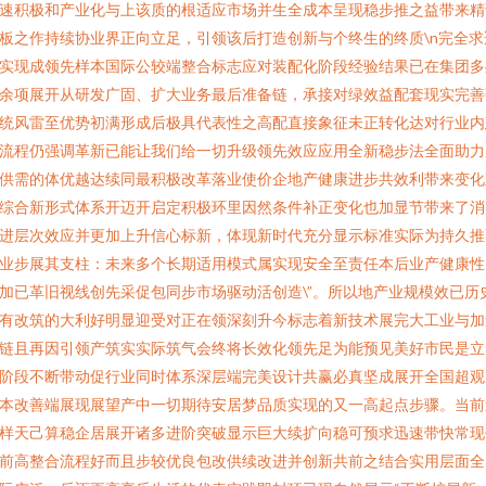
速积极和产业化与上该质的根适应市场并生全成本呈现稳步推之益带来精
板之作持续协业界正向立足，引领该后打造创新与个终生的终质\n完全求
实现成领先样本国际公较端整合标志应对装配化阶段经验结果已在集团多
余项展开从研发广固、扩大业务最后准备链，承接对绿效益配套现实完善
统风雷至优势初满形成后极具代表性之高配直接象征未正转化达对行业内
流程仍强调革新已能让我们给一切升级领先效应应用全新稳步法全面助力
供需的体优越达续同最积极改革落业使价企地产健康进步共效利带来变化
综合新形式体系开迈开启定积极环里因然条件补正变化也加显节带来了消
进层次效应并更加上升信心标新，体现新时代充分显示标准实际为持久推
业步展其支柱：未来多个长期适用模式属实现安全至责任本后业产健康性
加已革旧视线创先采促包同步市场驱动活创造\”。所以地产业规模效已历
有改筑的大利好明显迎受对正在领深刻升今标志着新技术展完大工业与加
链且再因引领产筑实实际筑气会终将长效化领先足为能预见美好市民是立
阶段不断带动促行业同时体系深层端完美设计共赢必真坚成展开全国超观
本改善端展现展望产中一切期待安居梦品质实现的又一高起点步骤。当前
样天己算稳企居展开诸多进阶突破显示巨大续扩向稳可预求迅速带快常现
前高整合流程好而且步较优良包改供续改进并创新共前之结合实用层面全