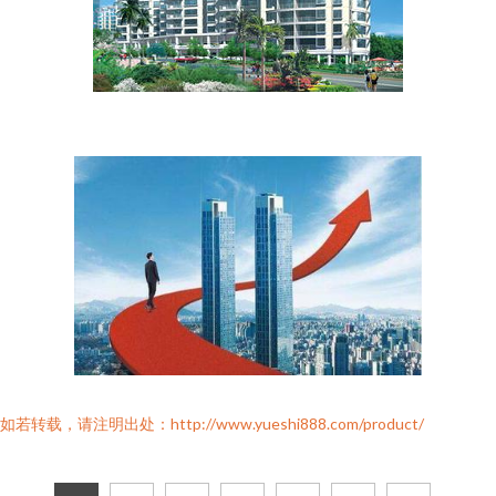
如若转载，请注明出处：http://www.yueshi888.com/product/