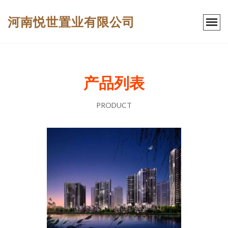
河南悦世置业有限公司
产品列表
PRODUCT