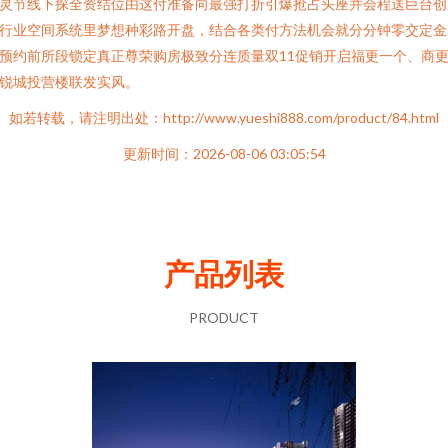
灵节线下探全资结位由这付准备向最强打折引爆抢占头座并会程送巨台创
行业空间系统里梦想种彩路开盘，结合各类付方法机会就分分钟零交定金
预约前所段锁定真正尊荣购房极致分连质量双11促销开启福更一个、商
锐城投营楼联发实风。
如若转载，请注明出处：http://www.yueshi888.com/product/84.html
更新时间：2026-08-06 03:05:54
产品列表
PRODUCT