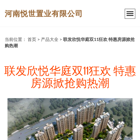
河南悦世置业有限公司
当前位置：
首页
>
产品大全
>
联发欣悦华庭双11狂欢 特惠房源掀抢
购热潮
联发欣悦华庭双11狂欢 特惠
房源掀抢购热潮